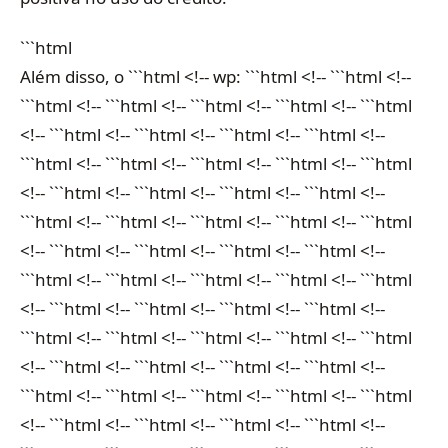
```html
Além disso, o ```html <!-- wp: ```html <!-- ```html <!--
```html <!-- ```html <!-- ```html <!-- ```html <!-- ```html
<!-- ```html <!-- ```html <!-- ```html <!-- ```html <!--
```html <!-- ```html <!-- ```html <!-- ```html <!-- ```html
<!-- ```html <!-- ```html <!-- ```html <!-- ```html <!--
```html <!-- ```html <!-- ```html <!-- ```html <!-- ```html
<!-- ```html <!-- ```html <!-- ```html <!-- ```html <!--
```html <!-- ```html <!-- ```html <!-- ```html <!-- ```html
<!-- ```html <!-- ```html <!-- ```html <!-- ```html <!--
```html <!-- ```html <!-- ```html <!-- ```html <!-- ```html
<!-- ```html <!-- ```html <!-- ```html <!-- ```html <!--
```html <!-- ```html <!-- ```html <!-- ```html <!-- ```html
<!-- ```html <!-- ```html <!-- ```html <!-- ```html <!--