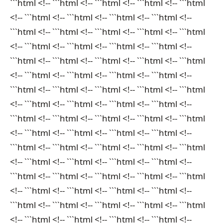
```html <!-- ```html <!-- ```html <!-- ```html <!-- ```html
<!-- ```html <!-- ```html <!-- ```html <!-- ```html <!--
```html <!-- ```html <!-- ```html <!-- ```html <!-- ```html
<!-- ```html <!-- ```html <!-- ```html <!-- ```html <!--
```html <!-- ```html <!-- ```html <!-- ```html <!-- ```html
<!-- ```html <!-- ```html <!-- ```html <!-- ```html <!--
```html <!-- ```html <!-- ```html <!-- ```html <!-- ```html
<!-- ```html <!-- ```html <!-- ```html <!-- ```html <!--
```html <!-- ```html <!-- ```html <!-- ```html <!-- ```html
<!-- ```html <!-- ```html <!-- ```html <!-- ```html <!--
```html <!-- ```html <!-- ```html <!-- ```html <!-- ```html
<!-- ```html <!-- ```html <!-- ```html <!-- ```html <!--
```html <!-- ```html <!-- ```html <!-- ```html <!-- ```html
<!-- ```html <!-- ```html <!-- ```html <!-- ```html <!--
```html <!-- ```html <!-- ```html <!-- ```html <!-- ```html
<!-- ```html <!-- ```html <!-- ```html <!-- ```html <!--