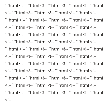
```html <!-- ```html <!-- ```html <!-- ```html <!-- ```html
<!-- ```html <!-- ```html <!-- ```html <!-- ```html <!--
```html <!-- ```html <!-- ```html <!-- ```html <!-- ```html
<!-- ```html <!-- ```html <!-- ```html <!-- ```html <!--
```html <!-- ```html <!-- ```html <!-- ```html <!-- ```html
<!-- ```html <!-- ```html <!-- ```html <!-- ```html <!--
```html <!-- ```html <!-- ```html <!-- ```html <!-- ```html
<!-- ```html <!-- ```html <!-- ```html <!-- ```html <!--
```html <!-- ```html <!-- ```html <!-- ```html <!-- ```html
<!-- ```html <!-- ```html <!-- ```html <!-- ```html <!--
```html <!-- ```html <!-- ```html <!-- ```html <!-- ```html
<!-- ```html <!-- ```html <!-- ```html <!-- ```html <!--
```html <!-- ```html <!-- ```html <!-- ```html <!-- ```html
<!--