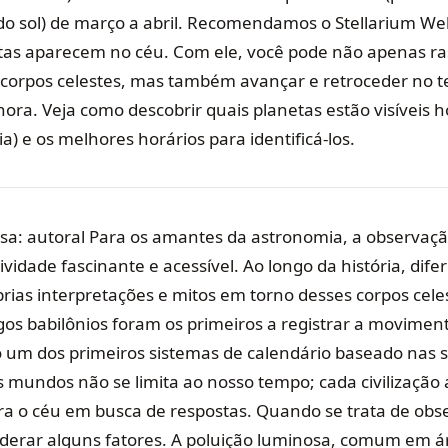
do sol) de março a abril. Recomendamos o Stellarium We
as aparecem no céu. Com ele, você pode não apenas ra
corpos celestes, mas também avançar e retroceder no
hora. Veja como descobrir quais planetas estão visíveis 
a) e os melhores horários para identificá-los.
sa: autoral Para os amantes da astronomia, a observaçã
vidade fascinante e acessível. Ao longo da história, dife
rias interpretações e mitos em torno desses corpos cele
gos babilônios foram os primeiros a registrar a movimen
o um dos primeiros sistemas de calendário baseado nas s
es mundos não se limita ao nosso tempo; cada civilização
ra o céu em busca de respostas. Quando se trata de obse
derar alguns fatores. A poluição luminosa, comum em á