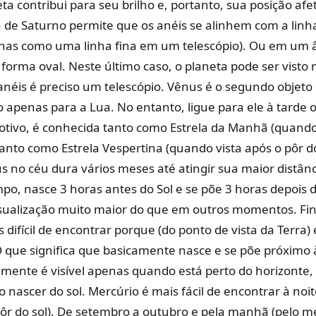
ta contribui para seu brilho e, portanto, sua posição af
a de Saturno permite que os anéis se alinhem com a linh
penas como uma linha fina em um telescópio). Ou em um
forma oval. Neste último caso, o planeta pode ser visto 
anéis é preciso um telescópio. Vênus é o segundo objeto
 apenas para a Lua. No entanto, ligue para ele à tarde
otivo, é conhecida tanto como Estrela da Manhã (quando
anto como Estrela Vespertina (quando vista após o pôr do
 no céu dura vários meses até atingir sua maior distânci
o, nasce 3 horas antes do Sol e se põe 3 horas depois do
isualização muito maior do que em outros momentos. Fi
 difícil de encontrar porque (do ponto de vista da Terra)
O que significa que basicamente nasce e se põe próximo à
mente é visível apenas quando está perto do horizonte, 
o nascer do sol. Mercúrio é mais fácil de encontrar à noi
ôr do sol). De setembro a outubro e pela manhã (pelo 