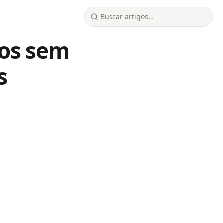
tos sem
s