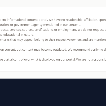
ent informational content portal. We have no relationship, affiliation, spo
itution, or government agency mentioned in our content.
roducts, services, courses, certifications, or employment. We do not request
and educational in nature.
emarks that may appear belong to their respective owners and are mention
on current, but content may become outdated. We recommend verifying detai
 partial control over what is displayed on our portal. We are not responsibl
.