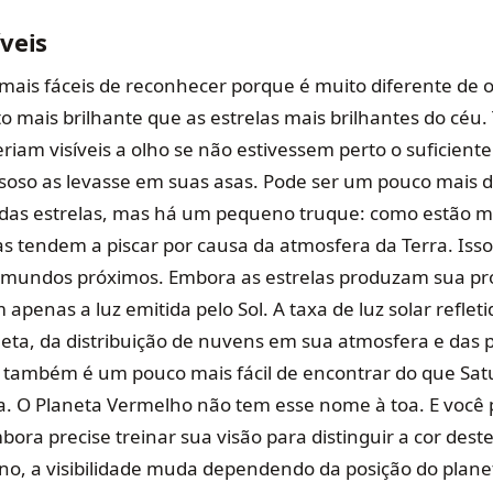
íveis
 mais fáceis de reconhecer porque é muito diferente de 
to mais brilhante que as estrelas mais brilhantes do céu.
eriam visíveis a olho se não estivessem perto o suficient
oso as levasse em suas asas. Pode ser um pouco mais difí
 das estrelas, mas há um pequeno truque: como estão m
las tendem a piscar por causa da atmosfera da Terra. Iss
undos próximos. Embora as estrelas produzam sua próp
 apenas a luz emitida pelo Sol. A taxa de luz solar refle
ta, da distribuição de nuvens em sua atmosfera e das 
e também é um pouco mais fácil de encontrar do que Sat
ja. O Planeta Vermelho não tem esse nome à toa. E você p
ra precise treinar sua visão para distinguir a cor deste
no, a visibilidade muda dependendo da posição do plane