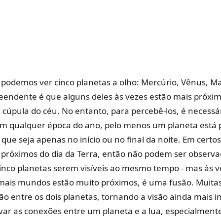
 podemos ver cinco planetas a olho: Mercúrio, Vênus, Mar
eendente é que alguns deles às vezes estão mais próx
a cúpula do céu. No entanto, para percebê-los, é necess
Em qualquer época do ano, pelo menos um planeta está 
ue seja apenas no início ou no final da noite. Em cert
 próximos do dia da Terra, então não podem ser observad
nco planetas serem visíveis ao mesmo tempo - mas às v
ais mundos estão muito próximos, é uma fusão. Muitas
ão entre os dois planetas, tornando a visão ainda mais 
rvar as conexões entre um planeta e a lua, especialment