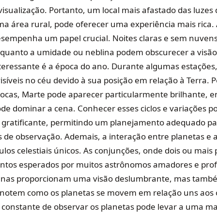
 visualização. Portanto, um local mais afastado das luzes
 área rural, pode oferecer uma experiência mais rica. 
empenha um papel crucial. Noites claras e sem nuvens 
quanto a umidade ou neblina podem obscurecer a visão 
teressante é a época do ano. Durante algumas estações,
isíveis no céu devido à sua posição em relação à Terra.
ocas, Marte pode aparecer particularmente brilhante, 
pode dominar a cena. Conhecer esses ciclos e variações p
 gratificante, permitindo um planejamento adequado pa
 de observação. Ademais, a interação entre planetas e 
los celestiais únicos. As conjunções, onde dois ou mais 
ntos esperados por muitos astrônomos amadores e profi
enas proporcionam uma visão deslumbrante, mas tam
 notem como os planetas se movem em relação uns aos 
ca constante de observar os planetas pode levar a uma m