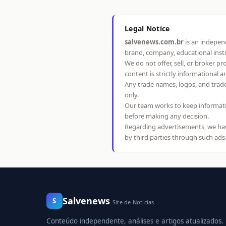
Legal Notice
salvenews.com.br
is an independ
brand, company, educational inst
We do not offer, sell, or broker p
content is strictly informational 
Any trade names, logos, and trad
only.
Our team works to keep informati
before making any decision.
Regarding advertisements, we have
by third parties through such ads
Salvenews
S
Site de Notícias
Conteúdo independente, análises e artigos atualizados.