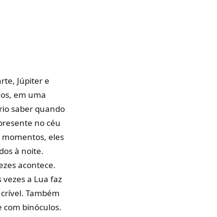
te, Júpiter e
imos, em uma
ário saber quando
presente no céu
os momentos, eles
os à noite.
ezes acontece.
 vezes a Lua faz
incrível. Também
e com binóculos.