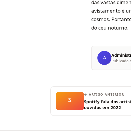
das vastas dimen
avistamento é um
cosmos. Portanto
do céu noturno.
Administ
A
Publicado
← ARTIGO ANTERIOR
S
Spotify fala dos arti
ouvidos em 2022