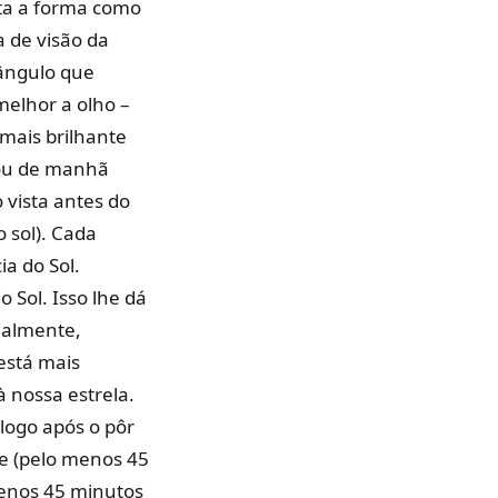
eta a forma como
a de visão da
 ângulo que
melhor a olho –
 mais brilhante
 ou de manhã
 vista antes do
 sol). Cada
a do Sol.
 Sol. Isso lhe dá
nalmente,
 está mais
 nossa estrela.
logo após o pôr
te (pelo menos 45
menos 45 minutos