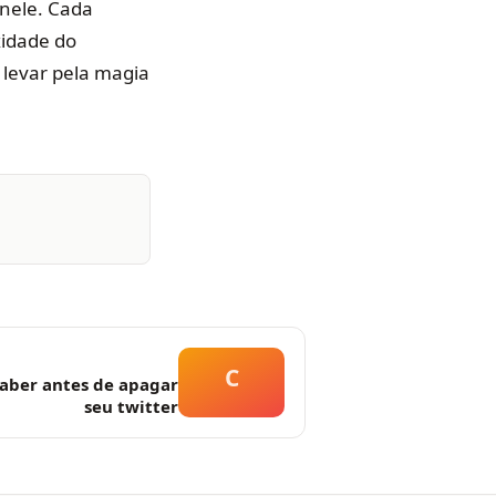
nele. Cada
xidade do
 levar pela magia
C
saber antes de apagar
seu twitter