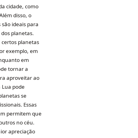
 da cidade, como
Além disso, o
são ideais para
dos planetas.
 certos planetas
 Por exemplo, em
enquanto em
ode tornar a
ra aproveitar ao
a Lua pode
planetas se
ssionais. Essas
bém permitem que
outros no céu.
aior apreciação