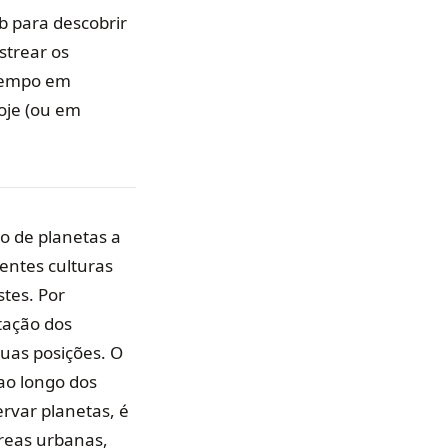
b para descobrir
strear os
 tempo em
hoje (ou em
o de planetas a
rentes culturas
stes. Por
tação dos
uas posições. O
 ao longo dos
rvar planetas, é
reas urbanas,