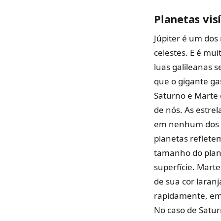
Planetas vis
Júpiter é um dos
celestes. E é mui
luas galileanas s
que o gigante gas
Saturno e Marte
de nós. As estre
em nenhum dos m
planetas refletem
tamanho do plane
superfície. Mart
de sua cor laran
rapidamente, embo
No caso de Satur