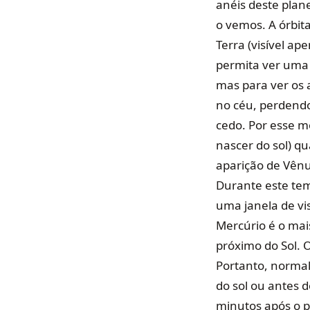
anéis deste plane
o vemos. A órbit
Terra (visível a
permita ver uma 
mas para ver os 
no céu, perdendo
cedo. Por esse m
nascer do sol) qu
aparição de Vênus
Durante este temp
uma janela de v
Mercúrio é o mais
próximo do Sol. 
Portanto, normal
do sol ou antes d
minutos após o p