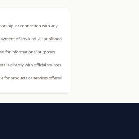
nsorship, or connection with any
 payment of any kind. All published
ed for informational purposes
ls directly with official sources
e for products or services offered