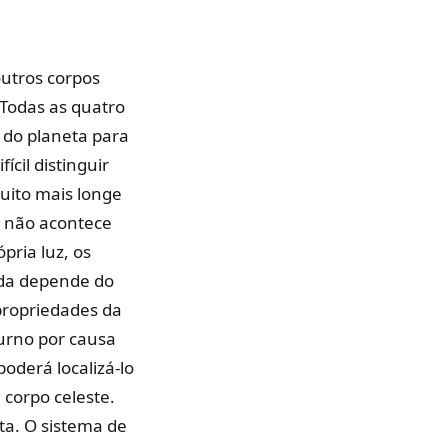
outros corpos
 Todas as quatro
e do planeta para
cil distinguir
uito mais longe
o não acontece
ria luz, os
tida depende do
propriedades da
urno por causa
oderá localizá-lo
 corpo celeste.
ta. O sistema de