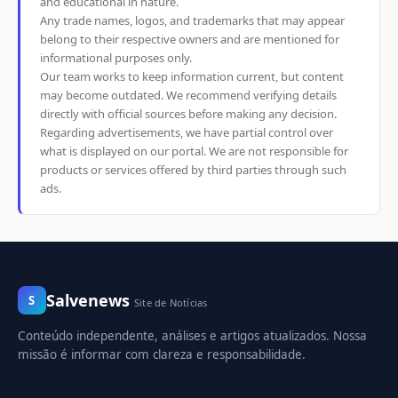
and educational in nature.
Any trade names, logos, and trademarks that may appear
belong to their respective owners and are mentioned for
informational purposes only.
Our team works to keep information current, but content
may become outdated. We recommend verifying details
directly with official sources before making any decision.
Regarding advertisements, we have partial control over
what is displayed on our portal. We are not responsible for
products or services offered by third parties through such
ads.
Salvenews
S
Site de Notícias
Conteúdo independente, análises e artigos atualizados. Nossa
missão é informar com clareza e responsabilidade.