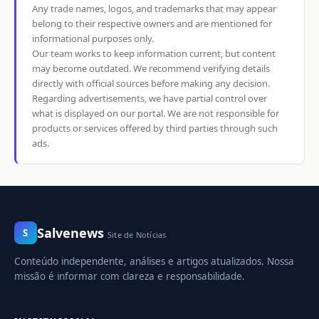
Any trade names, logos, and trademarks that may appear
belong to their respective owners and are mentioned for
informational purposes only.
Our team works to keep information current, but content
may become outdated. We recommend verifying details
directly with official sources before making any decision.
Regarding advertisements, we have partial control over
what is displayed on our portal. We are not responsible for
products or services offered by third parties through such
ads.
Salvenews
S
Site de Notícias
Conteúdo independente, análises e artigos atualizados. Nossa
missão é informar com clareza e responsabilidade.