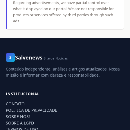
Regarding advertisements, we have partial control over
what is displayed on our portal. We are not responsible for
products or services offered by third parties through such
ads.
Salvenews
S
Site de Notícias
Conteúdo independente, análises e artigos atualizados. Nossa
missão é informar com clareza e responsabilidade.
INSTITUCIONAL
CONTATO
POLÍTICA DE PRIVACIDADE
SOBRE NÓS!
SOBRE A LGPD
TERMOS DE USO