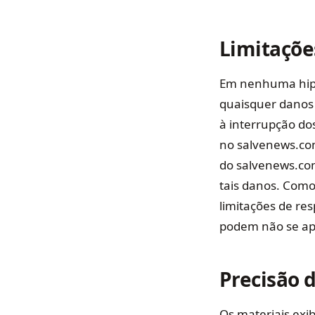
Limitaçõe
Em nenhuma hipó
quaisquer danos 
à interrupção do
no salvenews.co
do salvenews.com
tais danos. Como
limitações de re
podem não se apl
Precisão 
Os materiais exib