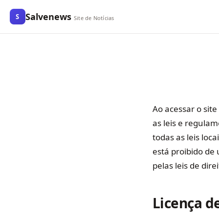
Salvenews
S
Site de Notícias
Ao acessar o sit
as leis e regula
todas as leis lo
está proibido de 
pelas leis de dir
Licença d