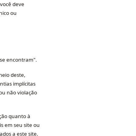
 você deve
nico ou
 se encontram".
meio deste,
ntias implícitas
ou não violação
ção quanto à
is em seu site ou
dos a este site.