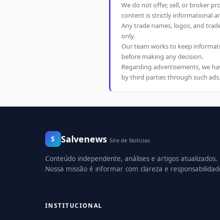
We do not offer, sell, or broker p
content is strictly informational 
Any trade names, logos, and trad
only.
Our team works to keep informati
before making any decision.
Regarding advertisements, we have
by third parties through such ads
Salvenews
S
Site de Notícias
Conteúdo independente, análises e artigos atualizados.
Nossa missão é informar com clareza e responsabilidad
INSTITUCIONAL