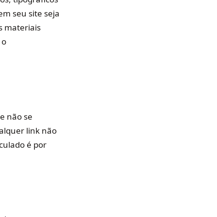
m seu site seja
s materiais
 o
 e não se
alquer link não
culado é por