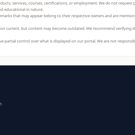
roducts, services, courses, certifications, or employment. We do not request
and educational in nature.
emarks that may appear belong to their respective owners and are mention
on current, but content may become outdated. We recommend verifying detai
 partial control over what is displayed on our portal. We are not responsibl
.
e.