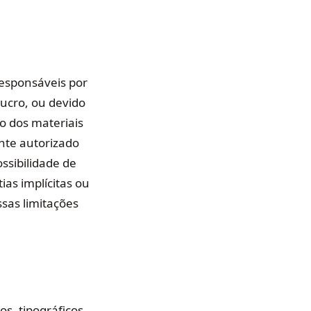
esponsáveis por
lucro, ou devido
o dos materiais
nte autorizado
ssibilidade de
as implícitas ou
sas limitações
os, tipográficos