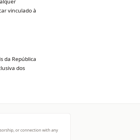
ualquer
car vinculado à
is da República
lusiva dos
nsorship, or connection with any