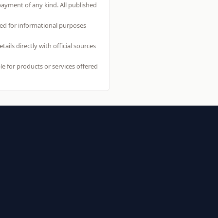
 payment of any kind. All published
ed for informational purposes
ls directly with official sources
e for products or services offered