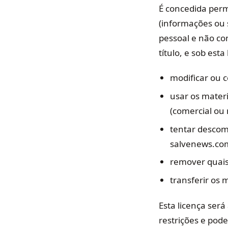
É concedida per
(informações ou 
pessoal e não co
título, e sob est
modificar ou c
usar os materi
(comercial ou 
tentar descom
salvenews.co
remover quais
transferir os 
Esta licença ser
restrições e pod