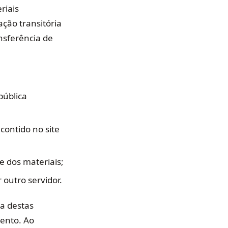
riais
ção transitória
nsferência de
pública
contido no site
e dos materiais;
 outro servidor.
ma destas
mento. Ao