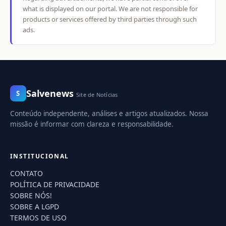
what is displayed on our portal. We are not responsible for
products or services offered by third parties through such
ads.
Salvenews
S
Site de Notícias
Conteúdo independente, análises e artigos atualizados. Nossa
missão é informar com clareza e responsabilidade.
INSTITUCIONAL
CONTATO
POLÍTICA DE PRIVACIDADE
SOBRE NÓS!
SOBRE A LGPD
TERMOS DE USO