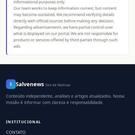
informational purposes only.
Our team works to keep information current, but content
may become outdated. We recommend verifying details
directly with official sources before making any decision.
Regarding advertisements, we have partial control over
what is displayed on our portal. We are not responsible for
products or services offered by third parties through such
ads.
Salvenews
S
Site de Notícias
Conteúdo independente, análises e artigos atualizados. Nossa
missão é informar com clareza e responsabilidade.
INSTITUCIONAL
CONTATO